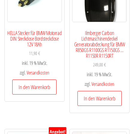
HELLA Stecker für BMW Motorrad
Ilmberger Carbon
DIN Steckdose Bordsteckdose
Lichtmaschinendeckel
12V 18Ah
Generatorabdeckung für BMW
R850GS R1100GS R1150GS …
11,90
€
R1150R R1150RT
inkl. 19 % MwSt.
249,00
€
zzgl.
Versandkosten
inkl. 19 % MwSt.
zzgl.
Versandkosten
In den Warenkorb
In den Warenkorb
Angebot!