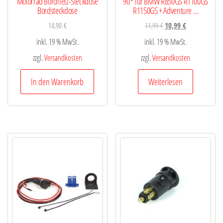
Motorrad Bordnetz-Steckdose
90° für BMW R850GS R1100GS
Bordsteckdose
R1150GS + Adventure …
14,90
€
11,99
€
10,99
€
inkl. 19 % MwSt.
inkl. 19 % MwSt.
zzgl.
Versandkosten
zzgl.
Versandkosten
In den Warenkorb
Weiterlesen