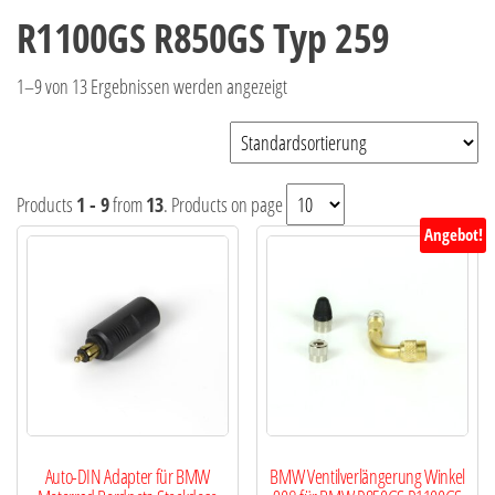
R1100GS R850GS Typ 259
1–9 von 13 Ergebnissen werden angezeigt
Products
1 - 9
from
13
. Products on page
Angebot!
Auto-DIN Adapter für BMW
BMW Ventilverlängerung Winkel