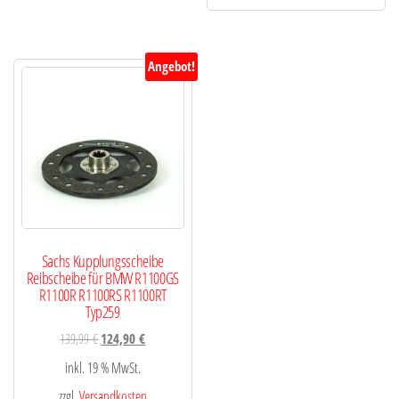
Angebot!
Sachs Kupplungsscheibe
Reibscheibe für BMW R1100GS
R1100R R1100RS R1100RT
Typ259
139,99
€
124,90
€
inkl. 19 % MwSt.
zzgl.
Versandkosten