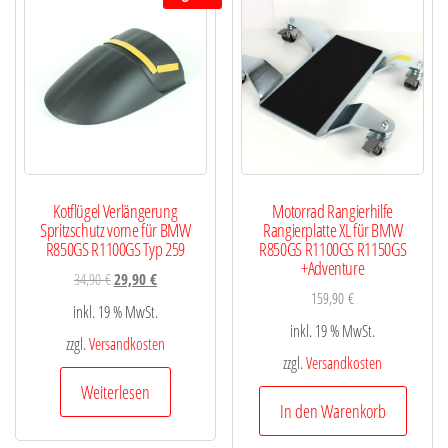
Kotflügel Verlängerung
Motorrad Rangierhilfe
Spritzschutz vorne für BMW
Rangierplatte XL für BMW
R850GS R1100GS Typ 259
R850GS R1100GS R1150GS
+Adventure
34,90
€
29,90
€
159,90
€
inkl. 19 % MwSt.
inkl. 19 % MwSt.
zzgl.
Versandkosten
zzgl.
Versandkosten
Weiterlesen
In den Warenkorb