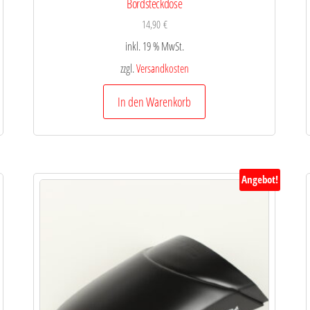
Bordsteckdose
14,90
€
inkl. 19 % MwSt.
zzgl.
Versandkosten
In den Warenkorb
Angebot!