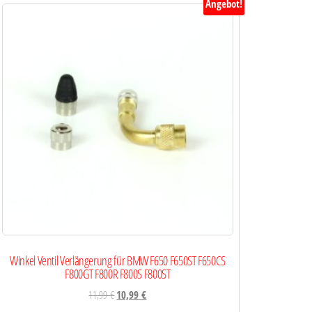
Angebot!
Winkel Ventil Verlängerung für BMW F650 F650ST F650CS
F800GT F800R F800S F800ST
11,99
€
10,99
€