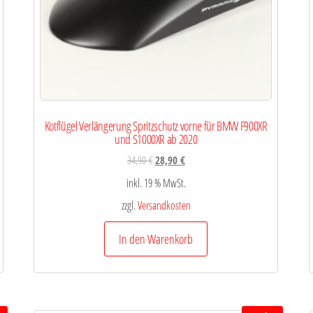
Kotflügel Verlängerung Spritzschutz vorne für BMW F900XR
und S1000XR ab 2020
34,90
€
28,90
€
inkl. 19 % MwSt.
zzgl.
Versandkosten
In den Warenkorb