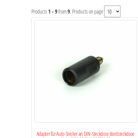
Products
1 - 9
from
9
. Products on page
Adapter für Auto-Stecker an DIN-Steckdose Bordsteckdose