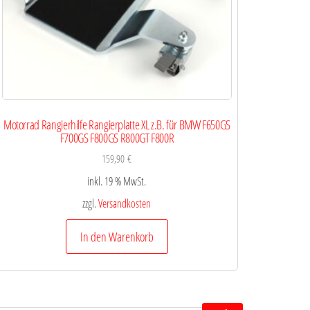
Motorrad Rangierhilfe Rangierplatte XL z.B. für BMW F650GS
F700GS F800GS R800GT F800R
159,90
€
inkl. 19 % MwSt.
zzgl.
Versandkosten
In den Warenkorb