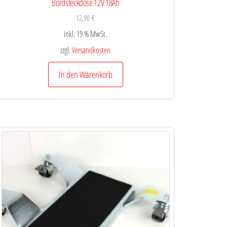
Bordsteckdose 12V 18Ah
12,90
€
inkl. 19 % MwSt.
zzgl.
Versandkosten
In den Warenkorb