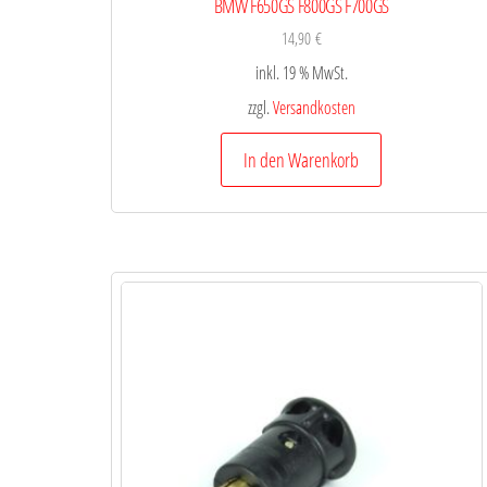
BMW F650GS F800GS F700GS
14,90
€
inkl. 19 % MwSt.
zzgl.
Versandkosten
In den Warenkorb